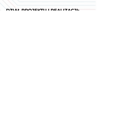
DZIAŁ PROJEKTU I REALIZACJI:
Artur Papis
a.papis@adw-projekt.pl
Tomasz Bednarczyk
t.bednarczyk@adw-projekt.pl
Robert Omiecki
r.omiecki@adw-projekt.pl
Łukasz Dylewski
l.dylewski@adw-projekt.pl
ZGŁASZANIE AWARII:
Jesteśmy do dyspozycji 24/365
tel:
+48 691 340 058