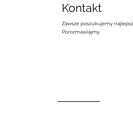
Kontakt
Zawsze poszukujemy najlepsz
Porozmawiajmy.
Przedsiębiorc
„Tarcza Finansowa 
Klauzula Informacyj