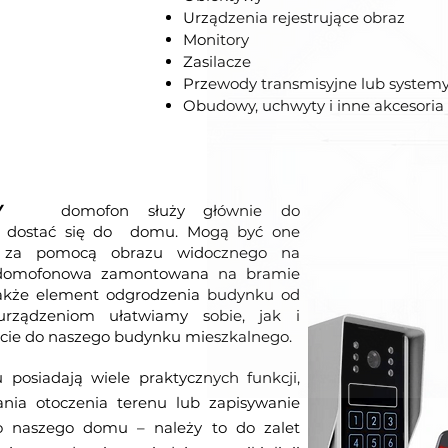
Urządzenia rejestrujące obraz
Monitory
Zasilacze
Przewody transmisyjne lub syste
Obudowy, uchwyty i inne akcesoria
NY
domofon służy głównie do
cą dostać się do domu. Mogą być one
b za pomocą obrazu widocznego na
ja domofonowa zamontowana na bramie
także element odgrodzenia budynku od
urządzeniom ułatwiamy sobie, jak i
cie do naszego budynku mieszkalnego.
 posiadają wiele praktycznych funkcji,
nia otoczenia terenu lub zapisywanie
do naszego domu – należy to do zalet