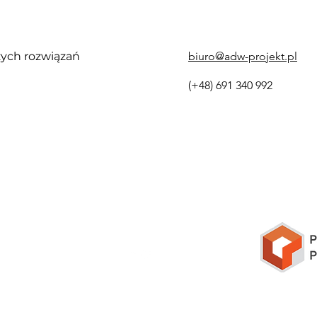
ych rozwiązań
biuro@adw-projekt.pl
(+48) 691 340 992
a uzyskał
subwencję finansową
w ramach programu rząd
2.0
Polskiego Funduszu Rozwoju
dla Mikro, Małych i Śred
udzieloną przez PFR SA.
©2021 by ADW - PROJEKT sp. z o.o.
na RODO
Polityka 