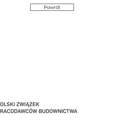
Powrót
owego
nich Firm",
prywatności ADW