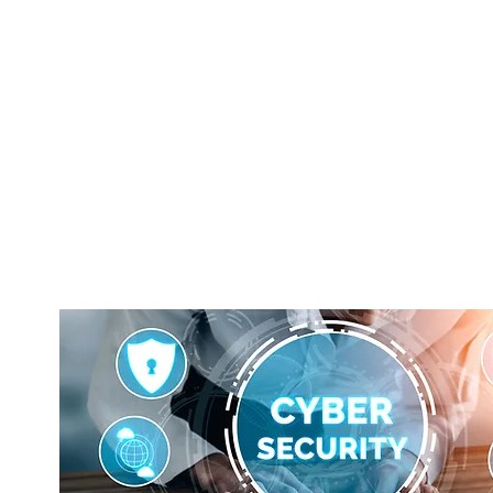
Home
O nas
Us