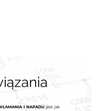
ra
ADW GRUPA
iązania
WŁAMANIA I NAPADU
jest jak