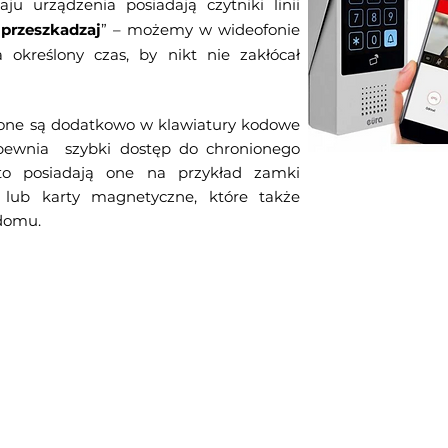
u urządzenia posiadają czytniki linii
 przeszkadzaj
” – możemy w wideofonie
określony czas, by nikt nie zakłócał
ne są dodatkowo w klawiatury kodowe
apewnia szybki dostęp do chronionego
dto posiadają one na przykład zamki
i lub karty magnetyczne, które także
 domu.