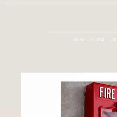
Home
O nas
Us