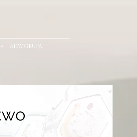
ra
ADW GRUPA
two