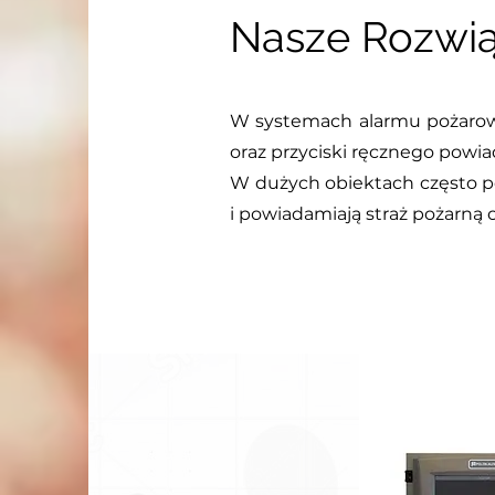
Nasze Rozwią
W systemach alarmu pożaroweg
oraz przyciski ręcznego pow
W dużych obiektach często po
i powiadamiają straż pożarną 