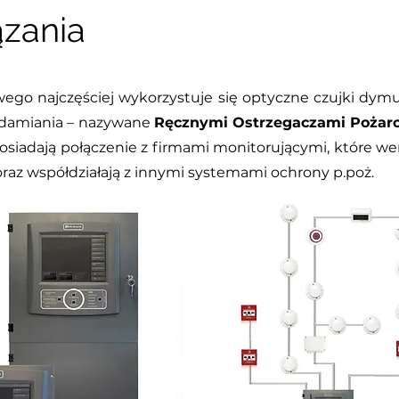
zania
o najczęściej wykorzystuje się optyczne czujki dymu,
iadamiania – nazywane
Ręcznymi Ostrzegaczami Pożar
siadają połączenie z firmami monitorującymi, które wer
oraz współdziałają z innymi systemami ochrony p.poż.