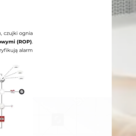
 czujki ognia
owymi (ROP)
.
yfikują alarm