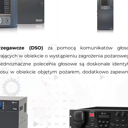
zegawcze (DSO)
za pomocą komunikatów głosow
jących w obiekcie o wystąpieniu zagrożenia pożaroweg
 jednoznaczne polecenia głosowe są doskonale identyf
haosu w obiekcie objętym pożarem, dodatkowo zapewn