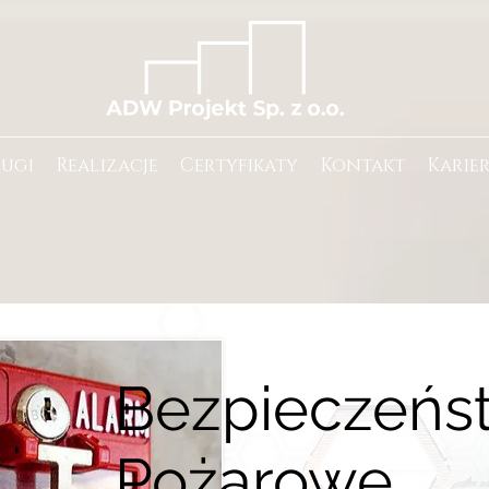
ługi
Realizacje
Certyfikaty
Kontakt
Karie
Bezpieczeńs
Pożarowe