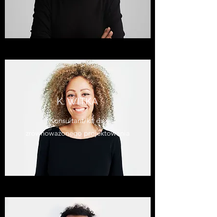
K. WITKA
Konsultant/ka ds.
zrównoważonego projektowania