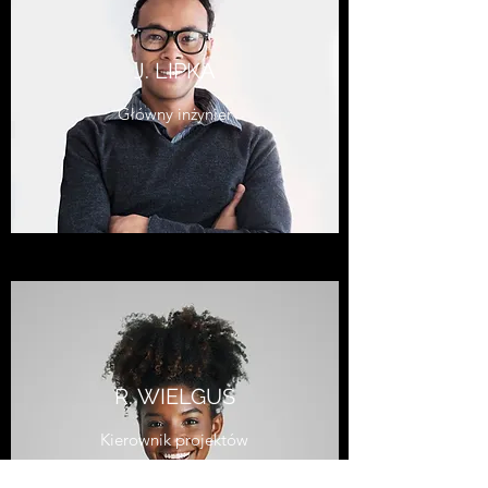
J. LIPKA
Główny inżynier
R. WIELGUS
Kierownik projektów