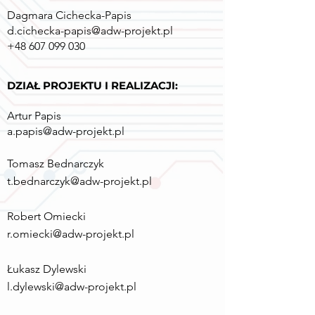
Dagmara Cichecka-Papis
d.cichecka-papis@adw-projekt.pl
+48 607 099 030
DZIAŁ PROJEKTU I REALIZACJI:
Artu
r Papis
a.papis@adw-projekt.pl
Tomasz Bednarczyk
t.bednarczyk@adw-projekt.pl
Robert Omiecki
r.omiecki@adw-projekt.pl
Łukasz Dylewski
l.dylewski@adw-projekt.pl