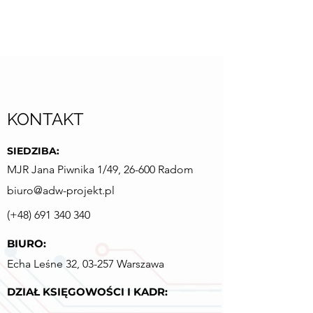
KONTAKT
SIEDZIBA:
MJR Jana Piwnika 1/49, 26-600 Radom
biuro@adw-projekt.pl
(+48)
691 340 340
BIURO:
Echa Leśne 32, 03-257 Warszawa
DZIAŁ KSIĘGOWOŚCI I KADR: