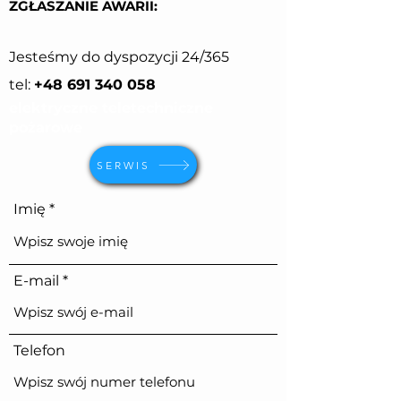
Z
GŁASZANIE AWARII:
J
esteśmy do dyspozycji 24/365
tel:
+48 691 340 058
elektryczne teletechniczne
pożarowe
SERWIS
Imię
E-mail
Telefon